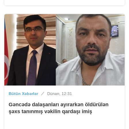
Bütün Xəbərlər
Dünən, 12:31
Gəncədə dalaşanları ayırarkən öldürülən
şəxs tanınmış vəkilin qardaşı imiş