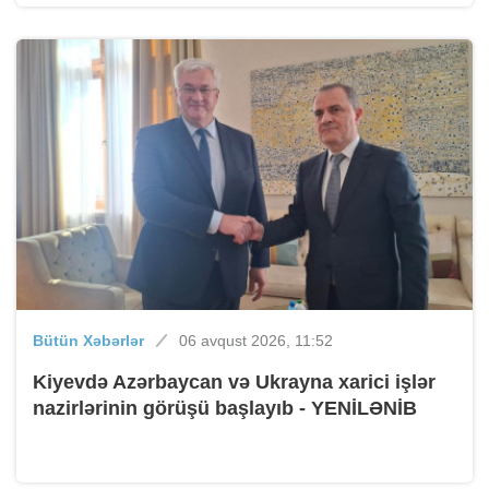
Bütün Xəbərlər
06 avqust 2026, 11:52
Kiyevdə Azərbaycan və Ukrayna xarici işlər
nazirlərinin görüşü başlayıb - YENİLƏNİB