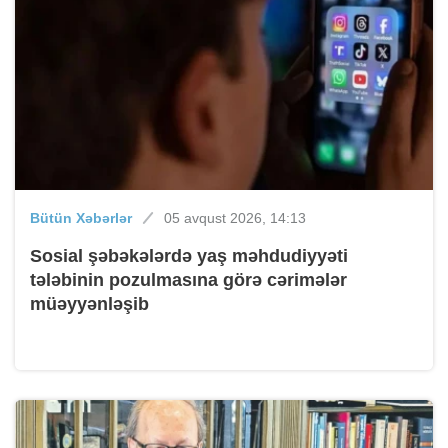
Bütün Xəbərlər
05 avqust 2026, 14:13
Sosial şəbəkələrdə yaş məhdudiyyəti
tələbinin pozulmasına görə cərimələr
müəyyənləşib