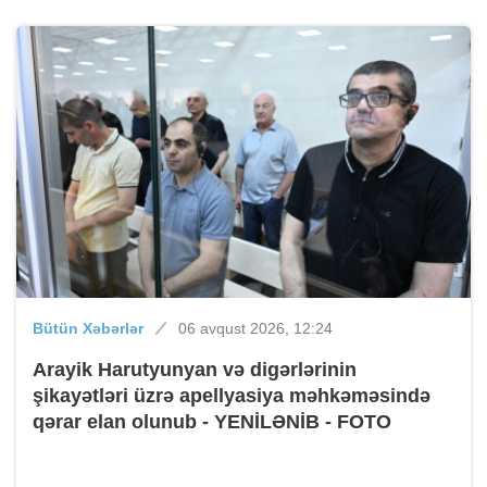
Bütün Xəbərlər
06 avqust 2026, 12:24
Arayik Harutyunyan və digərlərinin
şikayətləri üzrə apellyasiya məhkəməsində
qərar elan olunub - YENİLƏNİB - FOTO