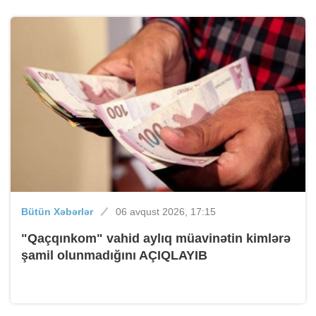
Bütün Xəbərlər
06 avqust 2026, 17:15
"Qaçqınkom" vahid aylıq müavinətin kimlərə
şamil olunmadığını AÇIQLAYIB