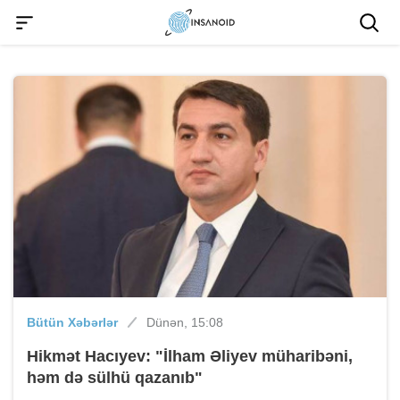
Bütün Xəbərlər
Dünən, 15:08
Hikmət Hacıyev: "İlham Əliyev müharibəni,
həm də sülhü qazanıb"