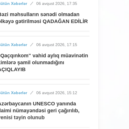
ütün Xəbərlər
06 avqust 2026, 17:35
Bəzi məhsulların sənədi olmadan
ölkəyə gətirilməsi QADAĞAN EDİLİR
ütün Xəbərlər
06 avqust 2026, 17:15
"Qaçqınkom" vahid aylıq müavinətin
kimlərə şamil olunmadığını
AÇIQLAYIB
ütün Xəbərlər
06 avqust 2026, 15:12
Azərbaycanın UNESCO yanında
daimi nümayəndəsi geri çağırılıb,
yenisi təyin olunub