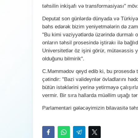
təhsilin inkişafı və transformasiyası" mö
Deputat son günlərdə dünyada və Türkiy
bəhs edərək bizim yeniyetmələrin də zama
"Bu kimi vəziyyətlərdə üzərində durmalı 
onların təhsil prosesində iştirakı ilə bağlı
Universitetlər öz işini görür, mütəxəssis 
olduğunu bilmirik".
C.Məmmədov qeyd edib ki, bu prosesdə təh
çətindir: "Bəzi valideynlər övladlarını hə
bütün istəklərini yerinə yetirməyə çalışırl
vermir. Bir sıra hallarda müəllim uşağı tə
Parlamentari gələcəyimizin bilavasitə təhs