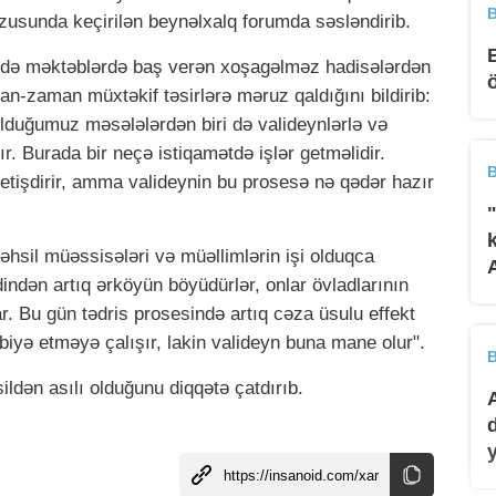
B
vzusunda keçirilən beynəlxalq forumda səsləndirib.
ədə məktəblərdə baş verən xoşagəlməz hadisələrdən
n-zaman müxtəkif təsirlərə məruz qaldığını bildirib:
olduğumuz məsələlərdən biri də valideynlərlə və
dır. Burada bir neçə istiqamətdə işlər getməlidir.
B
yetişdirir, amma valideynin bu prosesə nə qədər hazır
sil müəssisələri və müəllimlərin işi olduqca
ddindən artıq ərköyün böyüdürlər, onlar övladlarının
ar. Bu gün tədris prosesində artıq cəza üsulu effekt
rbiyə etməyə çalışır, lakin valideyn buna mane olur".
B
ildən asılı olduğunu diqqətə çatdırıb.