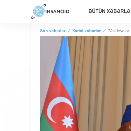
BÜTÜN XƏBƏRLƏ
Son xəbərlər
Xarici xəbərlər