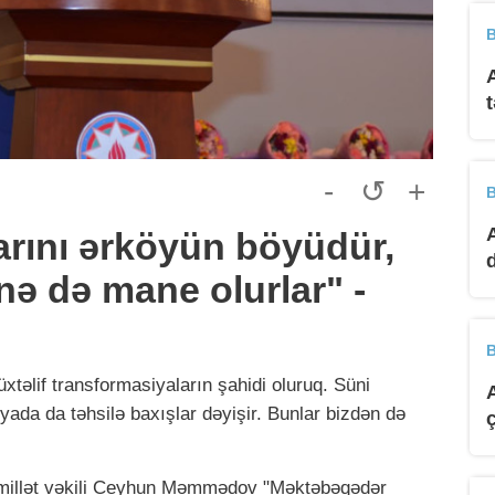
B
-
↺
+
B
arını ərköyün böyüdür,
nə də mane olurlar" -
B
üxtəlif transformasiyaların şahidi oluruq. Süni
nyada da təhsilə baxışlar dəyişir. Bunlar bizdən də
əri millət vəkili Ceyhun Məmmədov "Məktəbəqədər