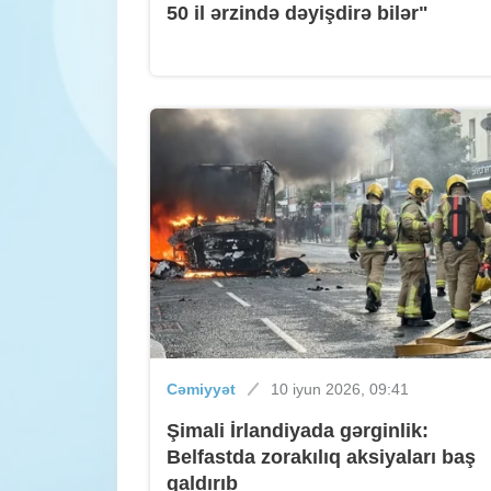
50 il ərzində dəyişdirə bilər"
Cəmiyyət
10 iyun 2026, 09:41
Şimali İrlandiyada gərginlik:
Belfastda zorakılıq aksiyaları baş
qaldırıb