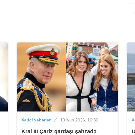
B
B
Xarici xəbərlər
10 iyun 2026, 16:30
X
B
Kral III Çarlz qardaşı şahzadə
U