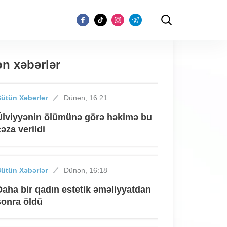
n xəbərlər
ütün Xəbərlər
Dünən, 16:21
Ülviyyənin ölümünə görə həkimə bu
cəza verildi
ütün Xəbərlər
Dünən, 16:18
Daha bir qadın estetik əməliyyatdan
sonra öldü