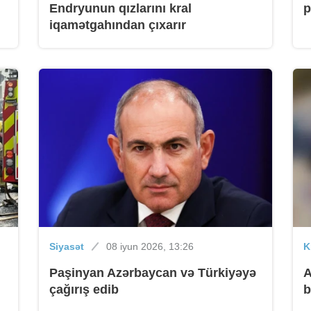
Endryunun qızlarını kral
p
iqamətgahından çıxarır
B
B
b
Siyasət
08 iyun 2026, 13:26
K
Paşinyan Azərbaycan və Türkiyəyə
A
B
çağırış edib
b