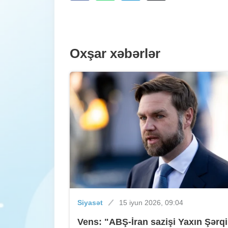
Oxşar xəbərlər
Siyasət
15 iyun 2026, 09:04
Vens: "ABŞ-İran sazişi Yaxın Şərqi