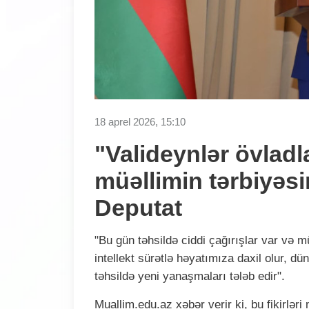
18 aprel 2026, 15:10
"Valideynlər övladl
müəllimin tərbiyəsi
Deputat
"Bu gün təhsildə ciddi çağırışlar var və m
intellekt sürətlə həyatımıza daxil olur, dü
təhsildə yeni yanaşmaları tələb edir".
Muallim.edu.az xəbər verir ki, bu fikirl