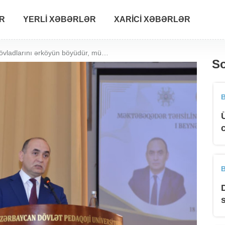
R
YERLI XƏBƏRLƏR
XARICI XƏBƏRLƏR
"Valideynlər övladlarını ərköyün böyüdür, müəllimin tərbiyəsinə də mane olurlar" - Deputat
So
B
B