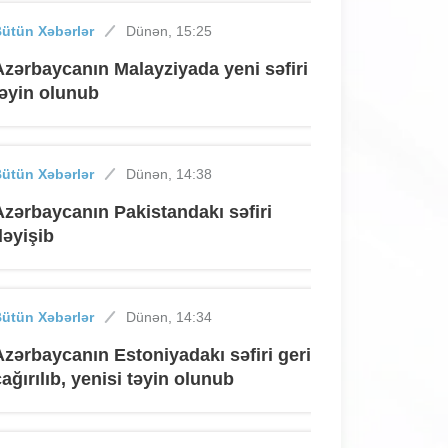
ütün Xəbərlər
Dünən, 15:25
Azərbaycanın Malayziyada yeni səfiri
təyin olunub
ütün Xəbərlər
Dünən, 14:38
Azərbaycanın Pakistandakı səfiri
dəyişib
ütün Xəbərlər
Dünən, 14:34
Azərbaycanın Estoniyadakı səfiri geri
çağırılıb, yenisi təyin olunub