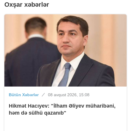
Oxşar xəbərlər
Bütün Xəbərlər
08 avqust 2026, 15:08
Hikmət Hacıyev: "İlham Əliyev müharibəni,
həm də sülhü qazanıb"