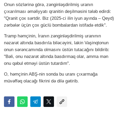
Onun sözlərinə görə, zənginləşdirilmiş uranın
çıxarılması əməliyyatı qranitin deşilməsini tələb edirdi:
"Qranit çox sərtdir. Biz (2025-ci ilin iyun ayında – Qeyd)
zərbələr üçün çox güclü bombalardan istifadə etdik".
Tramp həmçinin, İranın zənginləşdirilmiş uranının
nəzarət altında basdırıla biləcəyini, lakin Vaşinqtonun
onun sərəncamında olmasını üstün tutacağını bildirib:
"Bəli, onu nəzarət altında basdırmaq olar, amma mən
onu qəbul etməyi üstün tutardım".
O, həmçinin ABŞ-nin sonda bu uranı çıxarmağa
müvəffəq olacağı fikrini də dilə gətirib.