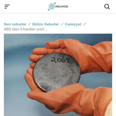
Son xəbərlər
Bütün Xəbərlər
Cəmiyyət
ABŞ ötən il İrandan uran ehtiyatlarını çıxarmaq istəyib