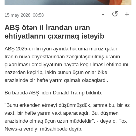
-
↺
+
15 may 2026, 08:58
ABŞ ötən il İrandan uran
ehtiyatlarını çıxarmaq istəyib
ABŞ 2025-ci ilin iyun ayında hücuma məruz qalan
İranın nüvə obyektlərindən zənginləşdirilmiş uranın
çıxarılması əməliyyatının həyata keçirilməsi ehtimalını
nəzərdən keçirib, lakin bunun üçün onlar ölkə
ərazisində bir həftə yarım qalmalı olacaqlardı.
Bu barədə ABŞ lideri Donald Tramp bildirib.
"Bunu erkəndən etməyi düşünmüşdük, amma bu, bir az
vaxt, bir həftə yarım vaxt aparacaqdı. Bu, düşmən
ərazisində olmaq üçün uzun müddətdir", - deyə o, Fox
News-a verdiyi müsahibədə deyib.