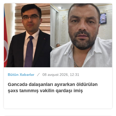
Bütün Xəbərlər
08 avqust 2026, 12:31
Gəncədə dalaşanları ayırarkən öldürülən
şəxs tanınmış vəkilin qardaşı imiş