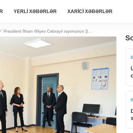
R
YERLI XƏBƏRLƏR
XARICI XƏBƏRLƏR
Prezident İlham Əliyev Cəbrayıl rayonunun Şükürbəyli kəndinin açılışında iştirak edib
So
B
B