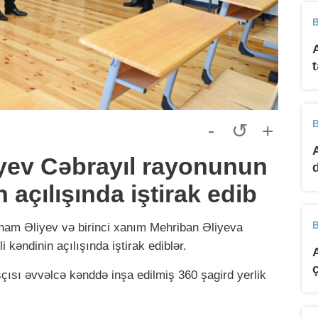
B
B
-
↺
+
iyev Cəbrayıl rayonunun
 açılışında iştirak edib
B
ham Əliyev və birinci xanım Mehriban Əliyeva
kəndinin açılışında iştirak ediblər.
çısı əvvəlcə kənddə inşa edilmiş 360 şagird yerlik