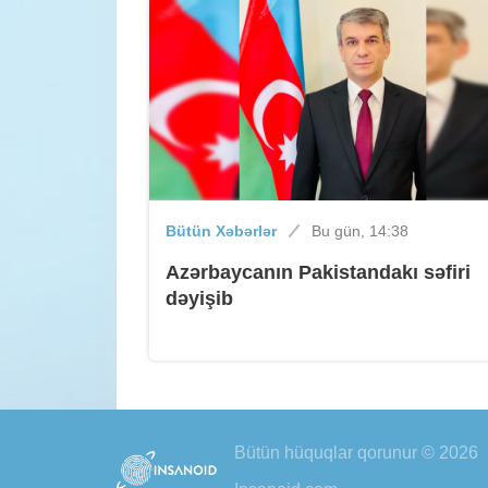
Bütün Xəbərlər
Bu gün, 14:38
Azərbaycanın Pakistandakı səfiri
dəyişib
Bütün hüquqlar qorunur © 2026