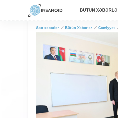
BÜTÜN XƏBƏRLƏ
Son xəbərlər
Bütün Xəbərlər
Cəmiyyət