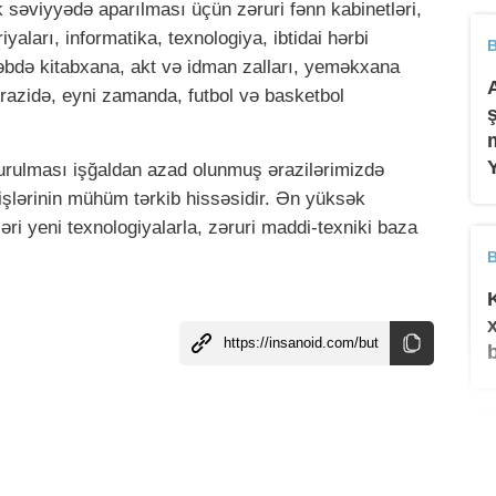
k səviyyədə aparılması üçün zəruri fənn kabinetləri,
iyaları, informatika, texnologiya, ibtidai hərbi
B
təbdə kitabxana, akt və idman zalları, yeməkxana
 Ərazidə, eyni zamanda, futbol və basketbol
qurulması işğaldan azad olunmuş ərazilərimizdə
işlərinin mühüm tərkib hissəsidir. Ən yüksək
ri yeni texnologiyalarla, zəruri maddi-texniki baza
B
B