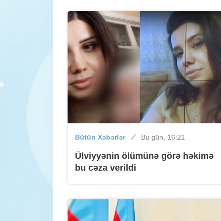
Bütün Xəbərlər
Bu gün, 16:21
Ülviyyənin ölümünə görə həkimə
bu cəza verildi