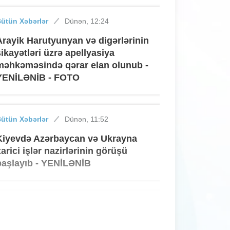
ütün Xəbərlər
Dünən, 12:24
Arayik Harutyunyan və digərlərinin
şikayətləri üzrə apellyasiya
məhkəməsində qərar elan olunub -
YENİLƏNİB - FOTO
ütün Xəbərlər
Dünən, 11:52
Kiyevdə Azərbaycan və Ukrayna
xarici işlər nazirlərinin görüşü
başlayıb - YENİLƏNİB
ütün Xəbərlər
Dünən, 11:45
Direktorların işə qəbulu üzrə