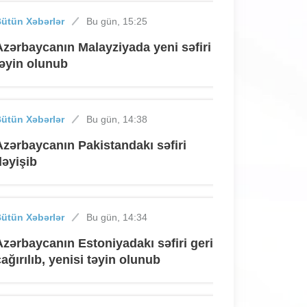
ütün Xəbərlər
Bu gün, 15:25
Azərbaycanın Malayziyada yeni səfiri
təyin olunub
ütün Xəbərlər
Bu gün, 14:38
Azərbaycanın Pakistandakı səfiri
dəyişib
ütün Xəbərlər
Bu gün, 14:34
Azərbaycanın Estoniyadakı səfiri geri
çağırılıb, yenisi təyin olunub