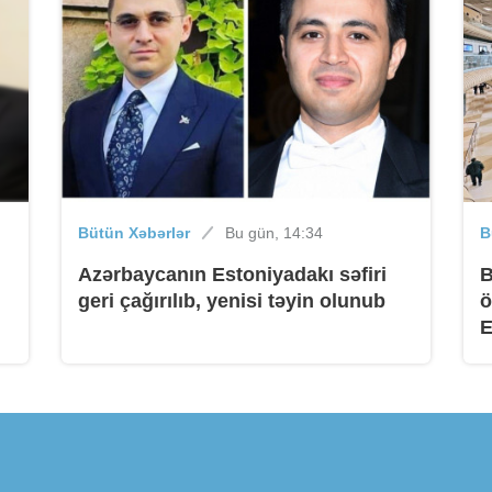
B
Bütün Xəbərlər
Bu gün, 14:34
B
B
Azərbaycanın Estoniyadakı səfiri
B
geri çağırılıb, yenisi təyin olunub
ö
E
B