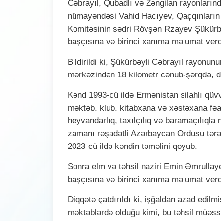
Cəbrayıl, Qubadlı və Zəngilan rayonların
nümayəndəsi Vahid Hacıyev, Qaçqınların v
Komitəsinin sədri Rövşən Rzayev Şükürbə
başçısına və birinci xanıma məlumat verdi
Bildirildi ki, Şükürbəyli Cəbrayıl rayonunu
mərkəzindən 18 kilometr cənub-şərqdə, dü
Kənd 1993-cü ildə Ermənistan silahlı qüvvə
məktəb, klub, kitabxana və xəstəxana fəa
heyvandarlıq, taxılçılıq və baramaçılıqla
zamanı rəşadətli Azərbaycan Ordusu tərəf
2023-cü ildə kəndin təməlini qoyub.
Sonra elm və təhsil naziri Emin Əmrullay
başçısına və birinci xanıma məlumat verd
Diqqətə çatdırıldı ki, işğaldan azad edilmi
məktəblərdə olduğu kimi, bu təhsil müəssi