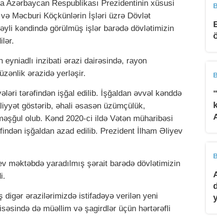
da Azərbaycan Respublikası Prezidentinin xüsusi
B
ə Məcburi Köçkünlərin İşləri üzrə Dövlət
yli kəndində görülmüş işlər barədə dövlətimizin
lər.
n eyniadlı inzibati ərazi dairəsində, rayon
zənlik ərazidə yerləşir.
B
ləri tərəfindən işğal edilib. İşğaldan əvvəl kənddə
liyyət göstərib, əhali əsasən üzümçülük,
 məşğul olub. Kənd 2020-ci ildə Vətən müharibəsi
indən işğaldan azad edilib. Prezident İlham Əliyev
B
ev məktəbdə yaradılmış şərait barədə dövlətimizin
i.
ş digər ərazilərimizdə istifadəyə verilən yeni
səsində də müəllim və şagirdlər üçün hərtərəfli