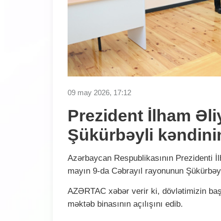
09 may 2026, 17:12
Prezident İlham Əl
Şükürbəyli kəndinin
Azərbaycan Respublikasının Prezidenti İl
mayın 9-da Cəbrayıl rayonunun Şükürbəyli 
AZƏRTAC xəbər verir ki, dövlətimizin baş
məktəb binasının açılışını edib.