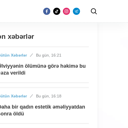
n xəbərlər
ütün Xəbərlər
Bu gün, 16:21
Ülviyyənin ölümünə görə həkimə bu
cəza verildi
ütün Xəbərlər
Bu gün, 16:18
Daha bir qadın estetik əməliyyatdan
sonra öldü