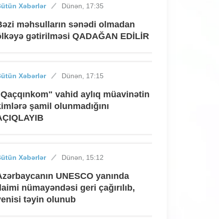
ütün Xəbərlər
Dünən, 17:35
Bəzi məhsulların sənədi olmadan
ölkəyə gətirilməsi QADAĞAN EDİLİR
ütün Xəbərlər
Dünən, 17:15
"Qaçqınkom" vahid aylıq müavinətin
kimlərə şamil olunmadığını
AÇIQLAYIB
ütün Xəbərlər
Dünən, 15:12
Azərbaycanın UNESCO yanında
daimi nümayəndəsi geri çağırılıb,
yenisi təyin olunub