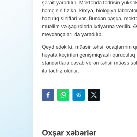
şərait yaradılıb. Məktəbdə tədrisin yüksə
həmçinin fizika, kimya, biologiya laborator
hazırlıq sinifləri var. Bundan başqa, mək
müəllim və şagirdlərin ixtiyarına verilib.
meydançaları da yaradılıb.
Qeyd edək ki, müasir təhsil ocaqlarının 
həyata keçirilən genişmiqyaslı quruculuq 
standartlara cavab verən təhsil müəssisələ
ilə təchiz olunur.
Oxşar xəbərlər