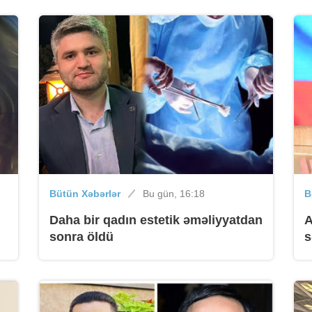
B
B
Bütün Xəbərlər
Bu gün, 16:18
B
Daha bir qadın estetik əməliyyatdan
A
b
sonra öldü
s
B