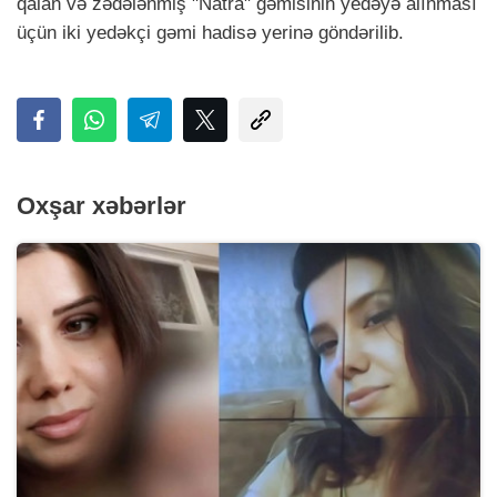
qalan və zədələnmiş "Natra" gəmisinin yedəyə alınması
üçün iki yedəkçi gəmi hadisə yerinə göndərilib.
Oxşar xəbərlər