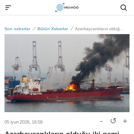
Son xəbərlər
Bütün Xəbərlər
Azərbaycanlıların olduğu iki gəmi vuruldu - 5 nəfər həlak oldu
-
↺
+
05 iyun 2026, 16:58