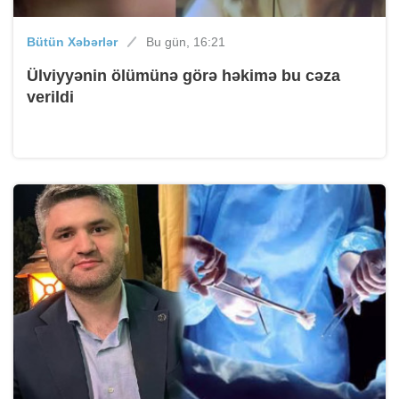
Bütün Xəbərlər
Bu gün, 16:21
Ülviyyənin ölümünə görə həkimə bu cəza
verildi