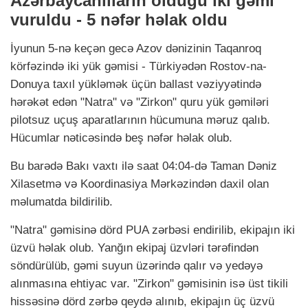
Azərbaycanlıların olduğu iki gəmi
vuruldu - 5 nəfər həlak oldu
İyunun 5-nə keçən gecə Azov dənizinin Taqanroq
körfəzində iki yük gəmisi - Türkiyədən Rostov-na-
Donuya taxıl yükləmək üçün ballast vəziyyətində
hərəkət edən "Natra" və "Zirkon" quru yük gəmiləri
pilotsuz uçuş aparatlarının hücumuna məruz qalıb.
Hücumlar nəticəsində beş nəfər həlak olub.
Bu barədə Bakı vaxtı ilə saat 04:04-də Taman Dəniz
Xilasetmə və Koordinasiya Mərkəzindən daxil olan
məlumatda bildirilib.
"Natra" gəmisinə dörd PUA zərbəsi endirilib, ekipajın iki
üzvü həlak olub. Yanğın ekipaj üzvləri tərəfindən
söndürülüb, gəmi suyun üzərində qalır və yedəyə
alınmasına ehtiyac var. "Zirkon" gəmisinin isə üst tikili
hissəsinə dörd zərbə qeydə alınıb, ekipajın üç üzvü