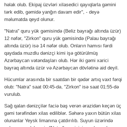
həlak olub. Ekipaj üzvləri xilasedici qayıqlarla gəmini
tərk edib, gəmidə yanğın davam edir", - deyə
məlumatda qeyd olunur.
"Natra" quru yük gəmisində (Beliz bayrağı altında üzür)
12 nəfər, "Zirkon" quru yük gəmisində (Palau bayrağı
altında üzür) isə 14 nəfər olub. Onların hamısı fərdi
qaydada muzdlu dənizçi kimi işə götürülmüş
Azərbaycan vətəndaşları olub. Hər iki gəmi xarici
bayraq altında üzür və Azərbaycan dövlətinə aid deyil.
Hücumlar arasında bir saatdan bir qədər artıq vaxt fərqi
olub: "Natra" saat 00:45-də, "Zirkon" isə saat 01:55-də
vurulub.
Sağ qalan dənizçilər faciə baş verən ərazidən keçən üç
gəmi tərəfindən xilas ediliblər. Səhərə yaxın bütün xilas
olunanlar Yeysk limanına çatdırılıb. Suyun üzərində