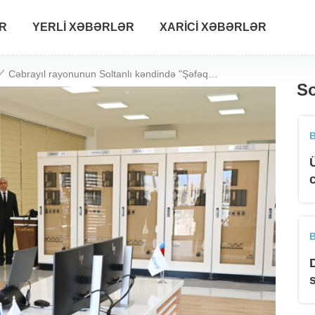
R
YERLI XƏBƏRLƏR
XARICI XƏBƏRLƏR
Cəbrayıl rayonunun Soltanlı kəndində "Şəfəq" yarımstansiyasının açılışı olub
So
B
B