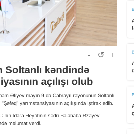
B
B
-
↺
+
 Soltanlı kəndində
yasının açılışı olub
B
lham Əliyev mayın 9-da Cəbrayıl rayonunun Soltanlı
"Şəfəq" yarımstansiyasının açılışında iştirak edib.
C-nin İdarə Heyətinin sədri Balababa Rzayev
rədə məlumat verdi.