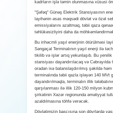
kadrların işlə təmin olunmasına xüsusi önə
"Şəfəq" Günəş Elektrik Stansiyasının ener
layihənin əsas məqsədi dövlət və özəl se
emissiyalarını azaltmaq, təbii qaza qənaət
təhlükəsizliyini daha da möhkəmləndirmək
Bu irihəcmli yaşıl enerjinin ötürülməsi layi
Səngəçal Terminalının yaşıl enerji ilə təc
tikilib və işlər artıq yekunlaşıb. Bu yenili
stansiyası dayandırılacaq və Cəbrayılda 
oradan isə balanslaşdırılmış şəkildə həm
terminalında təbii qazla işləyən 140 MVt g
dayandırılmaqla, terminalın illik tələbatı
qarşılanması ilə illik 120-150 milyon kub
şirkətinin Xəzər regionunda əməliyyat tull
azaldılmasına töhfə verəcək.
Dövlətimizin başçısına son dövrlərdə yaşıl 