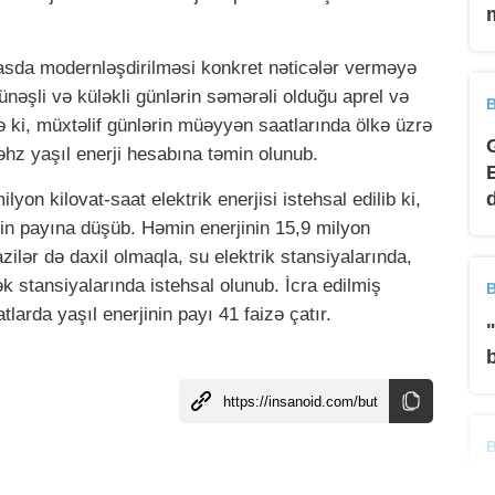
əsasda modernləşdirilməsi konkret nəticələr verməyə
nəşli və küləkli günlərin səmərəli olduğu aprel və
B
ə ki, müxtəlif günlərin müəyyən saatlarında ölkə üzrə
məhz yaşıl enerji hesabına təmin olunub.
on kilovat-saat elektrik enerjisi istehsal edilib ki,
in payına düşüb. Həmin enerjinin 15,9 milyon
zilər də daxil olmaqla, su elektrik stansiyalarında,
k stansiyalarında istehsal olunub. İcra edilmiş
B
larda yaşıl enerjinin payı 41 faizə çatır.
b
B