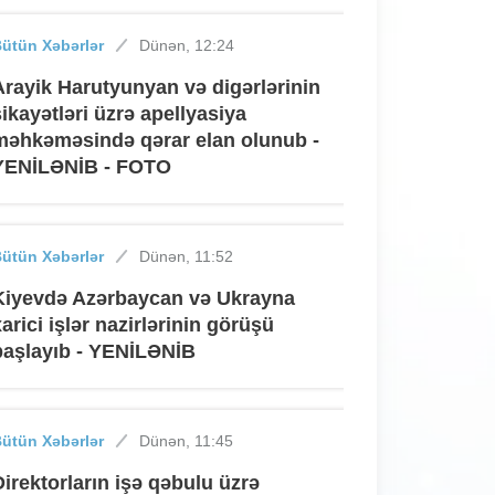
ütün Xəbərlər
Dünən, 12:24
Arayik Harutyunyan və digərlərinin
şikayətləri üzrə apellyasiya
məhkəməsində qərar elan olunub -
YENİLƏNİB - FOTO
ütün Xəbərlər
Dünən, 11:52
Kiyevdə Azərbaycan və Ukrayna
xarici işlər nazirlərinin görüşü
başlayıb - YENİLƏNİB
ütün Xəbərlər
Dünən, 11:45
Direktorların işə qəbulu üzrə