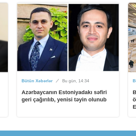
B
B
Bütün Xəbərlər
Bu gün, 14:34
B
Azərbaycanın Estoniyadakı səfiri
B
geri çağırılıb, yenisi təyin olunub
ö
E
B