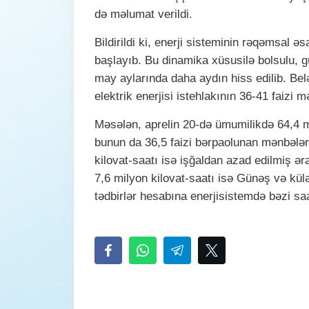
də məlumat verildi.
Bildirildi ki, enerji sisteminin rəqəmsal 
başlayıb. Bu dinamika xüsusilə bolsulu, gü
may aylarında daha aydın hiss edilib. Bel
elektrik enerjisi istehlakının 36-41 faizi 
Məsələn, aprelin 20-də ümumilikdə 64,4 mily
bunun da 36,5 faizi bərpaolunan mənbələr
kilovat-saatı isə işğaldan azad edilmiş əra
7,6 milyon kilovat-saatı isə Günəş və külə
tədbirlər hesabına enerjisistemdə bəzi saat