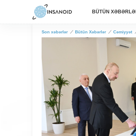
BÜTÜN XƏBƏRLƏ
Son xəbərlər
Bütün Xəbərlər
Cəmiyyət