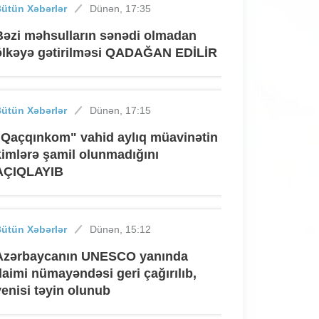
ütün Xəbərlər
Dünən, 17:35
Bəzi məhsulların sənədi olmadan
ölkəyə gətirilməsi QADAĞAN EDİLİR
ütün Xəbərlər
Dünən, 17:15
"Qaçqınkom" vahid aylıq müavinətin
kimlərə şamil olunmadığını
AÇIQLAYIB
ütün Xəbərlər
Dünən, 15:12
Azərbaycanın UNESCO yanında
daimi nümayəndəsi geri çağırılıb,
yenisi təyin olunub