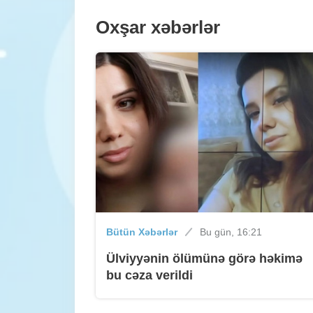
Oxşar xəbərlər
Bütün Xəbərlər
Bu gün, 16:21
Ülviyyənin ölümünə görə həkimə
bu cəza verildi