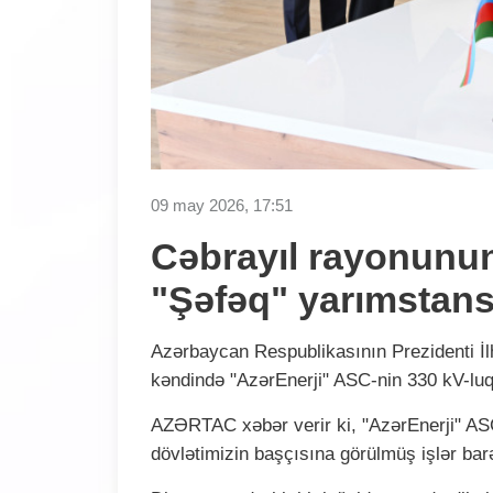
09 may 2026, 17:51
Cəbrayıl rayonunun
"Şəfəq" yarımstansi
Azərbaycan Respublikasının Prezidenti İ
kəndində "AzərEnerji" ASC-nin 330 kV-luq 
AZƏRTAC xəbər verir ki, "AzərEnerji" AS
dövlətimizin başçısına görülmüş işlər ba