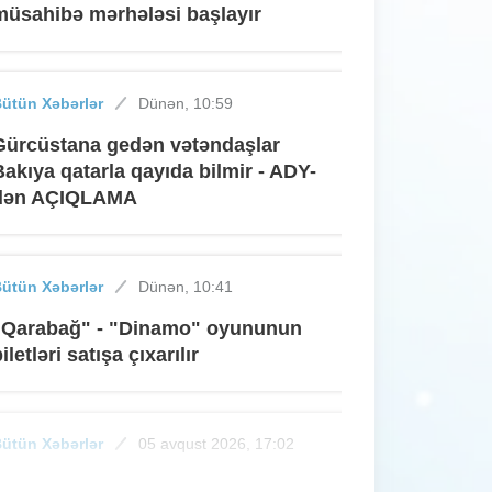
müsahibə mərhələsi başlayır
ütün Xəbərlər
Dünən, 10:59
Gürcüstana gedən vətəndaşlar
Bakıya qatarla qayıda bilmir - ADY-
dən AÇIQLAMA
ütün Xəbərlər
Dünən, 10:41
"Qarabağ" - "Dinamo" oyununun
iletləri satışa çıxarılır
ütün Xəbərlər
05 avqust 2026, 17:02
Elektron pul köçürmələri ilə bağlı