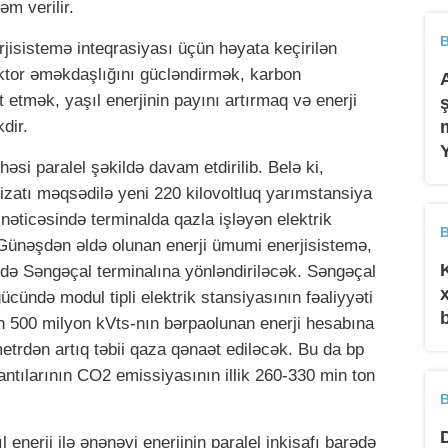
m verilir.
B
jisistemə inteqrasiyası üçün həyata keçirilən
ktor əməkdaşlığını gücləndirmək, karbon
 etmək, yaşıl enerjinin payını artırmaq və enerji
dir.
həsi paralel şəkildə davam etdirilib. Belə ki,
hizatı məqsədilə yeni 220 kilovoltluq yarımstansiya
k nəticəsində terminalda qazla işləyən elektrik
B
Günəşdən əldə olunan enerji ümumi enerjisistemə,
 də Səngəçal terminalına yönləndiriləcək. Səngəçal
ücündə modul tipli elektrik stansiyasının fəaliyyəti
nın 500 milyon kVts-nın bərpaolunan enerji hesabına
metrdən artıq təbii qaza qənaət ediləcək. Bu da bp
antılarının CO2 emissiyasının illik 260-330 min ton
B
enerji ilə ənənəvi enerjinin paralel inkişafı barədə