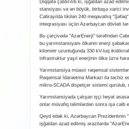
Diqqətə çatdırılıb ki, işğaldan azad edilm
stansiyası və ən böyük, birbaşa xarici inve
Cəbrayılda tikilən 240 meqavatlıq "Şəfəq"
inteqrasiyası üçün Azərbaycan dövləti tərəf
Bu çərçivədə "AzərEnerji" tərəfindən Cəbr
bu yarımstansiyanı ölkənin enerji şəbəkə
kilometr uzunluğunda 330 kV-luq ikidövrəli
infrastruktur yaşıl enerjinin ölkə üzrə hər
Yarımstansiya müasir rəqəmsal sistemlər,
Rəqəmsal İdarəetmə Mərkəzi ilə təchiz e
mikro-SCADA dispetçer sistemi qurulub, 
Yarımstansiyada çalışan işçi heyət əsasə
onlar müvafiq təlimlərdən sonra işə cəlb ed
Qeyd edək ki, Azərbaycan Prezidentinin "
işğaldan azad edilmiş ərazilərdə "AzərEnerj