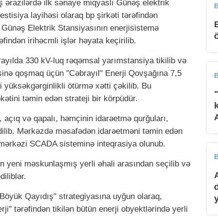
iş ərazilərdə ilk sənaye miqyaslı Günəş elektrik
B
stisiya layihəsi olaraq bp şirkəti tərəfindən
 Günəş Elektrik Stansiyasının enerjisistemə
indən irihəcmli işlər həyata keçirilib.
ayılda 330 kV-luq rəqəmsal yarımstansiya tikilib və
sinə qoşmaq üçün "Cəbrayıl" Enerji Qovşağına 7,5
B
 yüksəkgərginlikli ötürmə xətti çəkilib. Bu
əkətini təmin edən strateji bir körpüdür.
 açıq və qapalı, həmçinin idarəetmə qurğuları,
dilib. Mərkəzdə məsafədən idarəetməni təmin edən
mərkəzi SCADA sisteminə inteqrasiya olunub.
B
n yeni məskunlaşmış yerli əhali arasından seçilib və
iliblər.
Böyük Qayıdış" strategiyasına uyğun olaraq,
i" tərəfindən tikilən bütün enerji obyektlərində yerli