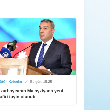
yeni hədd müəyyənləşdirilib
ütün Xəbərlər
05 avqust 2026, 16:43
Məleykə Abbaszadə abituriyentlərə
ÇAĞIRIŞ edib
ütün Xəbərlər
05 avqust 2026, 15:49
Sabah Bakıda yağış yağacaq, güclü
külək əsəcək
ütün Xəbərlər
Bu gün, 15:25
zərbaycanın Malayziyada yeni
ütün Xəbərlər
05 avqust 2026, 14:42
əfiri təyin olunub
Dövlət mülkiyyətində olan əsas
vəsaitlərin verilməsi qaydası dəyişib