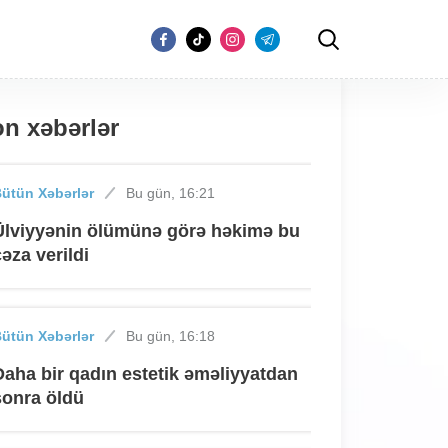
n xəbərlər
ütün Xəbərlər
Bu gün, 16:21
Ülviyyənin ölümünə görə həkimə bu
cəza verildi
ütün Xəbərlər
Bu gün, 16:18
Daha bir qadın estetik əməliyyatdan
sonra öldü