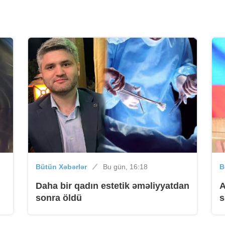
B
B
Bütün Xəbərlər
Bu gün, 16:18
B
Daha bir qadın estetik əməliyyatdan
A
B
sonra öldü
s