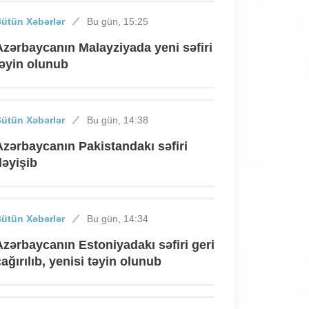
ütün Xəbərlər
Bu gün, 15:25
Azərbaycanın Malayziyada yeni səfiri
təyin olunub
ütün Xəbərlər
Bu gün, 14:38
Azərbaycanın Pakistandakı səfiri
dəyişib
ütün Xəbərlər
Bu gün, 14:34
Azərbaycanın Estoniyadakı səfiri geri
çağırılıb, yenisi təyin olunub