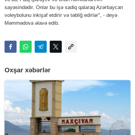
sayəsindədir. Onlar bu işə sadiq qalaraq Azərbaycan
voleybolunu inkişaf etdirir və təbliğ edirlər", - deyə
Məmmədova əlavə edib.
Oxşar xəbərlər