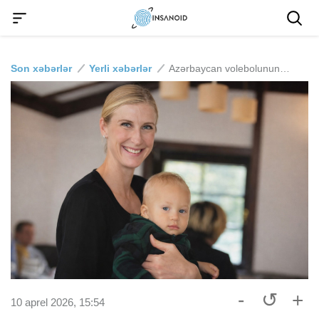
Son xəbərlər
Yerli xəbərlər
Azərbaycan volebolunun ulduzu ana olub - Natalya Məmmədovanın AÇIQLAMASI
-
↺
+
10 aprel 2026, 15:54