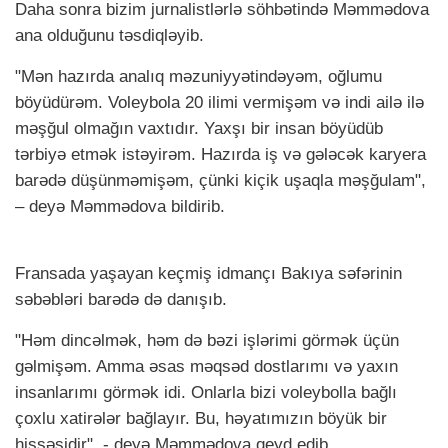
Daha sonra bizim jurnalistlərlə söhbətində Məmmədova
ana olduğunu təsdiqləyib.
"Mən hazırda analıq məzuniyyətindəyəm, oğlumu
böyüdürəm. Voleybola 20 ilimi vermişəm və indi ailə ilə
məşğul olmağın vaxtıdır. Yaxşı bir insan böyüdüb
tərbiyə etmək istəyirəm. Hazırda iş və gələcək karyera
barədə düşünməmişəm, çünki kiçik uşaqla məşğulam",
– deyə Məmmədova bildirib.
Fransada yaşayan keçmiş idmançı Bakıya səfərinin
səbəbləri barədə də danışıb.
"Həm dincəlmək, həm də bəzi işlərimi görmək üçün
gəlmişəm. Amma əsas məqsəd dostlarımı və yaxın
insanlarımı görmək idi. Onlarla bizi voleybolla bağlı
çoxlu xatirələr bağlayır. Bu, həyatımızın böyük bir
hissəsidir", - deyə Məmmədova qeyd edib.