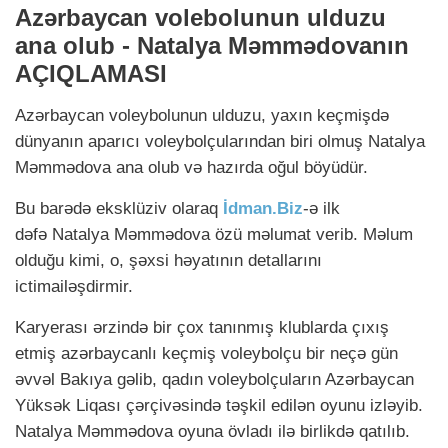
Azərbaycan volebolunun ulduzu
ana olub - Natalya Məmmədovanın
AÇIQLAMASI
Azərbaycan voleybolunun ulduzu, yaxın keçmişdə
dünyanın aparıcı voleybolçularından biri olmuş Natalya
Məmmədova ana olub və hazırda oğul böyüdür.
Bu barədə eksklüziv olaraq
İdman.Biz
-ə ilk
dəfə
Natalya Məmmədova
özü məlumat verib. Məlum
olduğu kimi, o, şəxsi həyatının detallarını
ictimailəşdirmir.
Karyerası ərzində bir çox tanınmış klublarda çıxış
etmiş azərbaycanlı keçmiş voleybolçu bir neçə gün
əvvəl Bakıya gəlib, qadın voleybolçuların Azərbaycan
Yüksək Liqası çərçivəsində təşkil edilən oyunu izləyib.
Natalya Məmmədova oyuna övladı ilə birlikdə qatılıb.