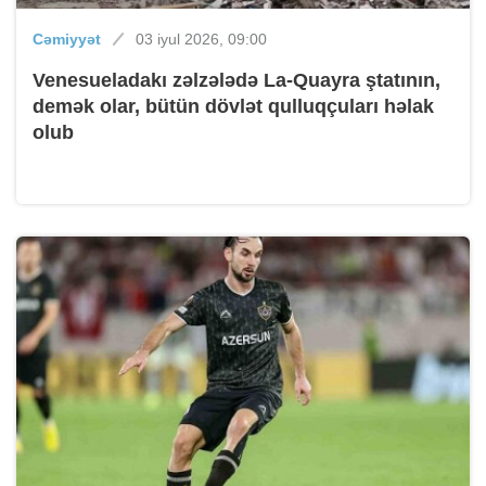
Cəmiyyət
03 iyul 2026, 09:00
Venesueladakı zəlzələdə La-Quayra ştatının,
demək olar, bütün dövlət qulluqçuları həlak
olub