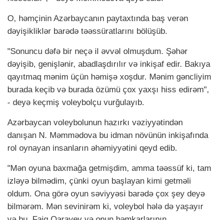
O, həmçinin Azərbaycanın paytaxtında baş verən
dəyişikliklər barədə təəssüratlarını bölüşüb.
"Sonuncu dəfə bir neçə il əvvəl olmuşdum. Şəhər
dəyişib, genişlənir, abadlaşdırılır və inkişaf edir. Bakıya
qayıtmaq mənim üçün həmişə xoşdur. Mənim gəncliyim
burada keçib və burada özümü çox yaxşı hiss edirəm",
- deyə keçmiş voleybolçu vurğulayıb.
Azərbaycan voleybolunun hazırkı vəziyyətindən
danışan N. Məmmədova bu idman növünün inkişafında
rol oynayan insanların əhəmiyyətini qeyd edib.
"Mən oyuna baxmağa getmişdim, amma təəssüf ki, tam
izləyə bilmədim, çünki oyun başlayan kimi getməli
oldum. Ona görə oyun səviyyəsi barədə çox şey deyə
bilmərəm. Mən sevinirəm ki, voleybol hələ də yaşayır
və bu, Faiq Qarayev və onun həmkarlarının