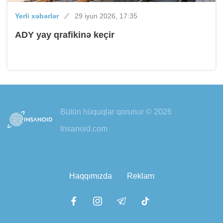
Yerli xəbərlər
29 iyun 2026, 17:35
ADY yay qrafikinə keçir
Bütün hüquqlar qorunur © 2026
Insanoid.com
Haqqımızda
Reklam