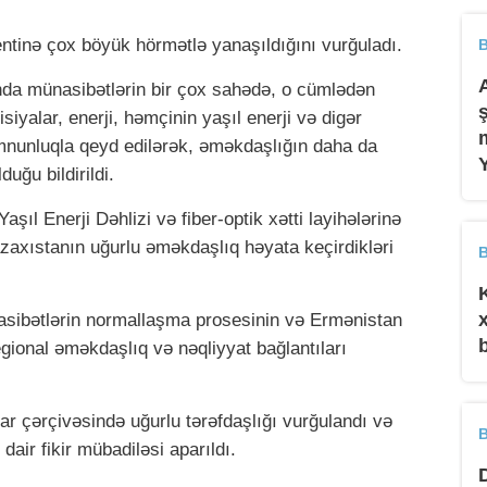
inə çox böyük hörmətlə yanaşıldığını vurğuladı.
B
da münasibətlərin bir çox sahədə, o cümlədən
tisiyalar, enerji, həmçinin yaşıl enerji və digər
əmnunluqla qeyd edilərək, əməkdaşlığın daha da
uğu bildirildi.
ıl Enerji Dəhlizi və fiber-optik xətti layihələrinə
axıstanın uğurlu əməkdaşlıq həyata keçirdikləri
B
sibətlərin normallaşma prosesinin və Ermənistan
gional əməkdaşlıq və nəqliyyat bağlantıları
ar çərçivəsində uğurlu tərəfdaşlığı vurğulandı və
B
dair fikir mübadiləsi aparıldı.