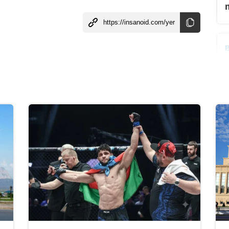
B
B
b
B