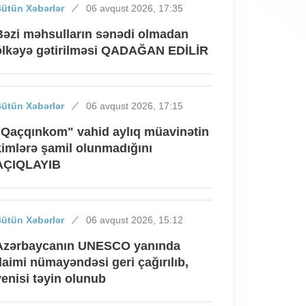
ütün Xəbərlər
06 avqust 2026, 17:35
Bəzi məhsulların sənədi olmadan
ölkəyə gətirilməsi QADAĞAN EDİLİR
ütün Xəbərlər
06 avqust 2026, 17:15
"Qaçqınkom" vahid aylıq müavinətin
kimlərə şamil olunmadığını
AÇIQLAYIB
ütün Xəbərlər
06 avqust 2026, 15:12
Azərbaycanın UNESCO yanında
daimi nümayəndəsi geri çağırılıb,
yenisi təyin olunub