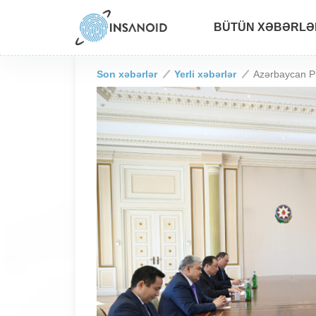
BÜTÜN XƏBƏRLƏ
Son xəbərlər
Yerli xəbərlər