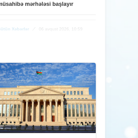
müsahibə mərhələsi başlayır
ütün Xəbərlər
06 avqust 2026, 10:59
Gürcüstana gedən vətəndaşlar
Bakıya qatarla qayıda bilmir - ADY-
dən AÇIQLAMA
ütün Xəbərlər
06 avqust 2026, 10:41
"Qarabağ" - "Dinamo" oyununun
iletləri satışa çıxarılır
ütün Xəbərlər
05 avqust 2026, 17:02
Elektron pul köçürmələri ilə bağlı