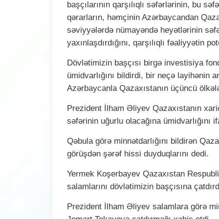
başçılarının qarşılıqlı səfərlərinin, bu s
qərarların, həmçinin Azərbaycandan Qaza
səviyyələrdə nümayəndə heyətlərinin səfər
yaxınlaşdırdığını, qarşılıqlı fəaliyyətin p
Dövlətimizin başçısı birgə investisiya fo
ümidvarlığını bildirdi, bir neçə layihənin
Azərbaycanla Qazaxıstanın üçüncü ölkələr
Prezident İlham Əliyev Qazaxıstanın xaric
səfərinin uğurlu olacağına ümidvarlığını if
Qəbula görə minnətdarlığını bildirən Qazaxı
görüşdən şərəf hissi duyduqlarını dedi.
Yermek Koşerbayev Qazaxıstan Respublik
salamlarını dövlətimizin başçısına çatdırd
Prezident İlham Əliyev salamlara görə min