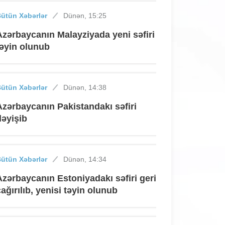
ütün Xəbərlər
Dünən, 15:25
Azərbaycanın Malayziyada yeni səfiri
təyin olunub
ütün Xəbərlər
Dünən, 14:38
Azərbaycanın Pakistandakı səfiri
dəyişib
ütün Xəbərlər
Dünən, 14:34
Azərbaycanın Estoniyadakı səfiri geri
çağırılıb, yenisi təyin olunub