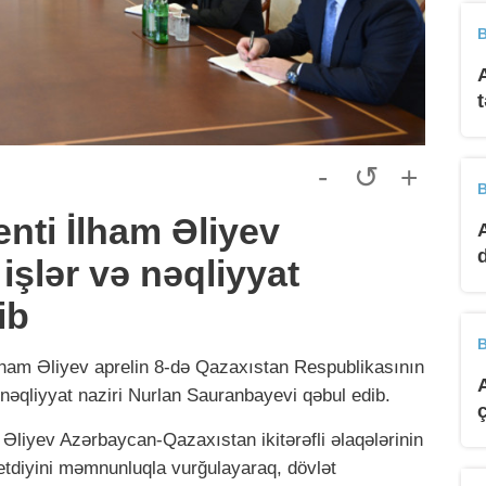
B
-
↺
+
B
nti İlham Əliyev
işlər və nəqliyyat
ib
B
lham Əliyev aprelin 8-də Qazaxıstan Respublikasının
 nəqliyyat naziri Nurlan Sauranbayevi qəbul edib.
Əliyev Azərbaycan-Qazaxıstan ikitərəfli əlaqələrinin
etdiyini məmnunluqla vurğulayaraq, dövlət