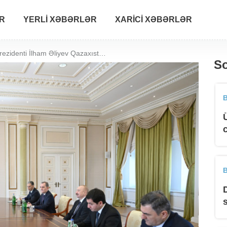
R
YERLI XƏBƏRLƏR
XARICI XƏBƏRLƏR
Azərbaycan Prezidenti İlham Əliyev Qazaxıstanın xarici işlər və nəqliyyat nazirlərini qəbul edib
So
B
B