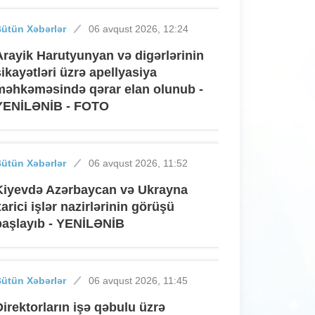
ütün Xəbərlər
06 avqust 2026, 12:24
Arayik Harutyunyan və digərlərinin
şikayətləri üzrə apellyasiya
məhkəməsində qərar elan olunub -
YENİLƏNİB - FOTO
ütün Xəbərlər
06 avqust 2026, 11:52
Kiyevdə Azərbaycan və Ukrayna
xarici işlər nazirlərinin görüşü
başlayıb - YENİLƏNİB
ütün Xəbərlər
06 avqust 2026, 11:45
Direktorların işə qəbulu üzrə