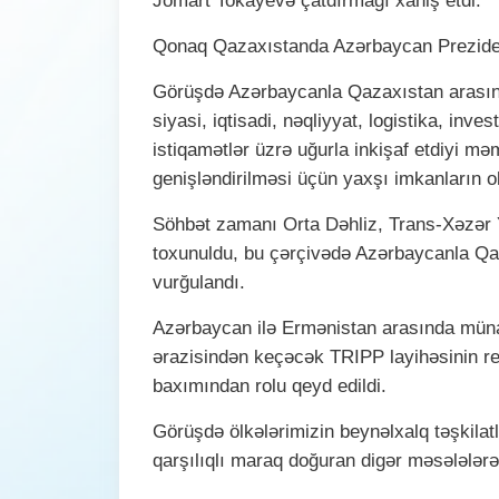
Jomart Tokayevə çatdırmağı xahiş etdi.
Qonaq Qazaxıstanda Azərbaycan Prezident
Görüşdə Azərbaycanla Qazaxıstan arasın
siyasi, iqtisadi, nəqliyyat, logistika, inves
istiqamətlər üzrə uğurla inkişaf etdiyi m
genişləndirilməsi üçün yaxşı imkanların old
Söhbət zamanı Orta Dəhliz, Trans-Xəzər Yaş
toxunuldu, bu çərçivədə Azərbaycanla Qaz
vurğulandı.
Azərbaycan ilə Ermənistan arasında müna
ərazisindən keçəcək TRIPP layihəsinin re
baxımından rolu qeyd edildi.
Görüşdə ölkələrimizin beynəlxalq təşkilatl
qarşılıqlı maraq doğuran digər məsələlərə 