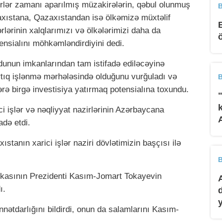
əfərlər zamanı aparılmış müzakirələrin, qəbul olunmuş
B
xıstana, Qazaxıstandan isə ölkəmizə müxtəlif
lərinin xalqlarımızı və ölkələrimizi daha da
otensialını möhkəmləndirdiyini dedi.
ndunun imkanlarından tam istifadə ediləcəyinə
 artıq işlənmə mərhələsində olduğunu vurğuladı və
B
ə birgə investisiya yatırmaq potensialına toxundu.
i işlər və nəqliyyat nazirlərinin Azərbaycana
adə etdi.
stanın xarici işlər naziri dövlətimizin başçısı ilə
B
asının Prezidenti Kasım-Jomart Tokayevin
ı.
nətdarlığını bildirdi, onun da salamlarını Kasım-