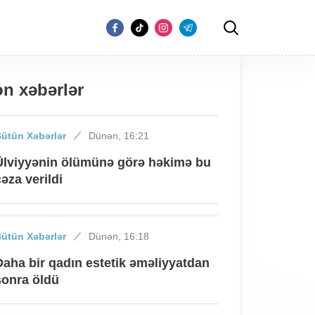
n xəbərlər
ütün Xəbərlər
Dünən, 16:21
Ülviyyənin ölümünə görə həkimə bu
cəza verildi
ütün Xəbərlər
Dünən, 16:18
Daha bir qadın estetik əməliyyatdan
sonra öldü