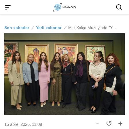
Son xəbərlər
Yerli xəbərlər
Milli Xalça Muzeyində "Yaddaşa həkk olunan təsvir" adlı fərdi sərgi açılıb
-
↺
+
15 aprel 2026, 11:08