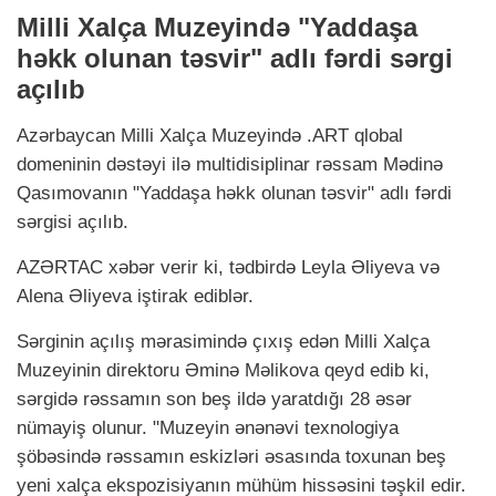
Milli Xalça Muzeyində "Yaddaşa
həkk olunan təsvir" adlı fərdi sərgi
açılıb
Azərbaycan Milli Xalça Muzeyində .ART qlobal
domeninin dəstəyi ilə multidisiplinar rəssam Mədinə
Qasımovanın "Yaddaşa həkk olunan təsvir" adlı fərdi
sərgisi açılıb.
AZƏRTAC xəbər verir ki, tədbirdə Leyla Əliyeva və
Alena Əliyeva iştirak ediblər.
Sərginin açılış mərasimində çıxış edən Milli Xalça
Muzeyinin direktoru Əminə Məlikova qeyd edib ki,
sərgidə rəssamın son beş ildə yaratdığı 28 əsər
nümayiş olunur. "Muzeyin ənənəvi texnologiya
şöbəsində rəssamın eskizləri əsasında toxunan beş
yeni xalça ekspozisiyanın mühüm hissəsini təşkil edir.