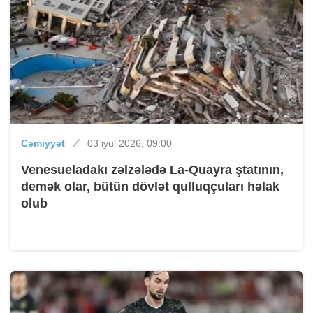
Cəmiyyət
03 iyul 2026, 09:00
Venesueladakı zəlzələdə La-Quayra ştatının,
demək olar, bütün dövlət qulluqçuları həlak
olub