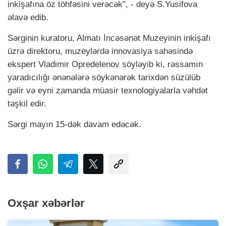
inkişafına öz töhfəsini verəcək", - deyə S.Yusifova
əlavə edib.
Sərginin kuratoru, Almatı İncəsənət Muzeyinin inkişafı
üzrə direktoru, muzeylərdə innovasiya sahəsində
ekspert Vladimir Opredelenov söyləyib ki, rəssamın
yaradıcılığı ənənələrə söykənərək tarixdən süzülüb
gəlir və eyni zamanda müasir texnologiyalarla vəhdət
təşkil edir.
Sərgi mayın 15-dək davam edəcək.
Oxşar xəbərlər