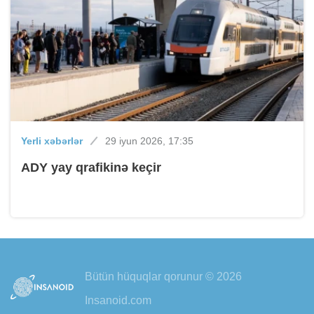
Yerli xəbərlər
29 iyun 2026, 17:35
ADY yay qrafikinə keçir
Bütün hüquqlar qorunur © 2026
Insanoid.com