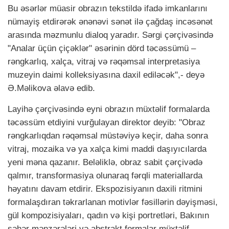
Bu əsərlər müasir obrazın tekstildə ifadə imkanlarını
nümayiş etdirərək ənənəvi sənət ilə çağdaş incəsənət
arasında məzmunlu dialoq yaradır. Sərgi çərçivəsində
"Analar üçün çiçəklər" əsərinin dörd təcəssümü –
rəngkarlıq, xalça, vitraj və rəqəmsal interpretasiya
muzeyin daimi kolleksiyasına daxil ediləcək",- deyə
Ə.Məlikova əlavə edib.
Layihə çərçivəsində eyni obrazın müxtəlif formalarda
təcəssüm etdiyini vurğulayan direktor deyib: "Obraz
rəngkarlıqdan rəqəmsal müstəviyə keçir, daha sonra
vitraj, mozaika və ya xalça kimi maddi daşıyıcılarda
yeni məna qazanır. Beləliklə, obraz sabit çərçivədə
qalmır, transformasiya olunaraq fərqli materiallarda
həyatını davam etdirir. Ekspozisiyanın daxili ritmini
formalaşdıran təkrarlanan motivlər fəsillərin dəyişməsi,
gül kompozisiyaları, qadın və kişi portretləri, Bakının
şəhər mənzərələri və abstrakt formalar müxtəlif