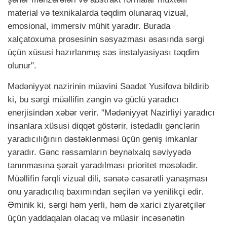
material və texnikalarda təqdim olunaraq vizual,
emosional, immersiv mühit yaradır. Burada
xalçatoxuma prosesinin səsyazması əsasında sərgi
üçün xüsusi hazırlanmış səs instalyasiyası təqdim
olunur".
Mədəniyyət nazirinin müavini Səadət Yusifova bildirib
ki, bu sərgi müəllifin zəngin və güclü yaradıcı
enerjisindən xəbər verir. "Mədəniyyət Nazirliyi yaradıcı
insanlara xüsusi diqqət göstərir, istedadlı gənclərin
yaradıcılığının dəstəklənməsi üçün geniş imkanlar
yaradır. Gənc rəssamların beynəlxalq səviyyədə
tanınmasına şərait yaradılması prioritet məsələdir.
Müəllifin fərqli vizual dili, sənətə cəsarətli yanaşması
onu yaradıcılıq baxımından seçilən və yenilikçi edir.
Əminik ki, sərgi həm yerli, həm də xarici ziyarətçilər
üçün yaddaqalan olacaq və müasir incəsənətin