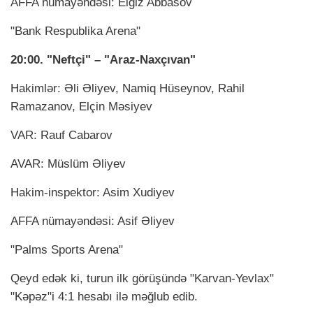
AFFA nümayəndəsi: Elgiz Abbasov
"Bank Respublika Arena"
20:00. "Neftçi" – "Araz-Naxçıvan"
Hakimlər: Əli Əliyev, Namiq Hüseynov, Rahil
Ramazanov, Elçin Məsiyev
VAR: Rauf Cabarov
AVAR: Müslüm Əliyev
Hakim-inspektor: Asim Xudiyev
AFFA nümayəndəsi: Asif Əliyev
"Palms Sports Arena"
Qeyd edək ki, turun ilk görüşündə "Karvan-Yevlax"
"Kəpəz"i 4:1 hesabı ilə məğlub edib.