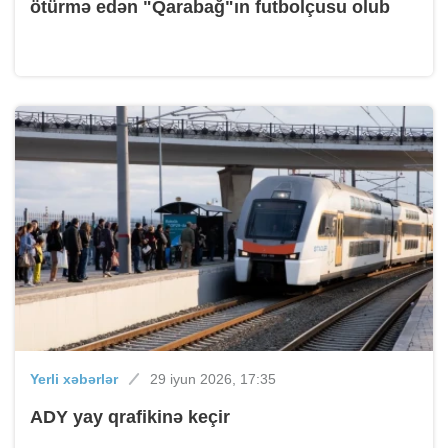
ötürmə edən "Qarabağ"ın futbolçusu olub
Yerli xəbərlər
29 iyun 2026, 17:35
ADY yay qrafikinə keçir