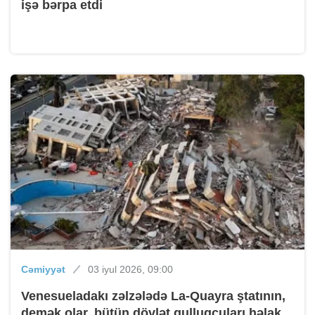
işə bərpa etdi
Cəmiyyət
03 iyul 2026, 09:00
Venesueladakı zəlzələdə La-Quayra ştatının,
demək olar, bütün dövlət qulluqçuları həlak