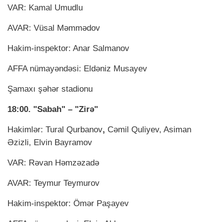
VAR: Kamal Umudlu
AVAR: Vüsal Məmmədov
Hakim-inspektor: Anar Salmanov
AFFA nümayəndəsi: Eldəniz Musayev
Şamaxı şəhər stadionu
18:00. "Sabah" – "Zirə"
Hakimlər: Tural Qurbanov
,
Cəmil Quliyev, Asiman
Əzizli, Elvin Bayramov
VAR: Rəvan Həmzəzadə
AVAR: Teymur Teymurov
Hakim-inspektor: Ömər Paşayev