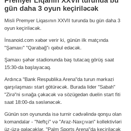
Premyer Liqanın XXVII turunda bu
gün daha 3 oyun keçiriləcək
Misli Premyer Liqasının XXVII turunda bu gün daha 3
oyun keçiriləcək.
İnsanoid.com xəbər verir ki, günün ilk matçında
"Şamaxı" "Qarabağ"ı qəbul edəcək.
Şamaxı şəhər stadionunda baş tutacaq görüş saat
15:30-da başlayacaq.
Ardınca "Bank Respublika Arena"da turun mərkəzi
qarşılaşması start götürəcək. Burada lider "Sabah"
"Zirə"ni sınağa çəkəcək və sözügedən duelin start fiti
saat 18:00-da səslənəcək.
Günün son oyununda isə turnir cədvəlində qonşu olan
komandalar - "Neftçi" və "Araz-Naxçıvan" kollektivləri
üz-üzə gələcəklər. "Palm Sports Arena"da keçiriləcək