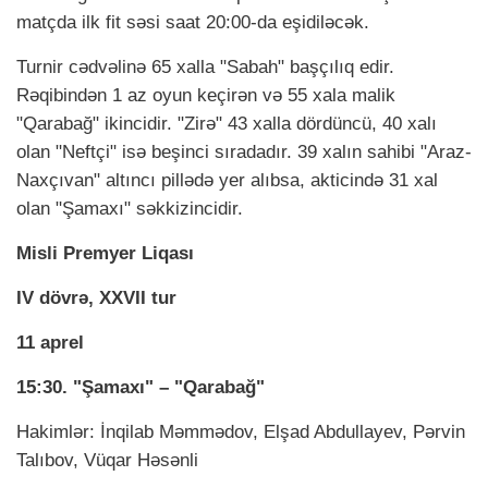
matçda ilk fit səsi saat 20:00-da eşidiləcək.
Turnir cədvəlinə 65 xalla "Sabah" başçılıq edir.
Rəqibindən 1 az oyun keçirən və 55 xala malik
"Qarabağ" ikincidir. "Zirə" 43 xalla dördüncü, 40 xalı
olan "Neftçi" isə beşinci sıradadır. 39 xalın sahibi "Araz-
Naxçıvan" altıncı pillədə yer alıbsa, akticində 31 xal
olan "Şamaxı" səkkizincidir.
Misli Premyer Liqası
IV dövrə, XXVII tur
11 aprel
15:30. "Şamaxı" – "Qarabağ"
Hakimlər: İnqilab Məmmədov, Elşad Abdullayev, Pərvin
Talıbov, Vüqar Həsənli