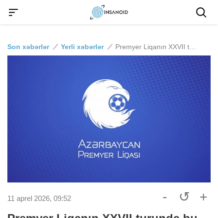
Son xəbərlər
Yerli xəbərlər
Premyer Liqanın XXVII turunda bu gün daha 3 oyun keçiriləcək
-
↺
+
11 aprel 2026, 09:52