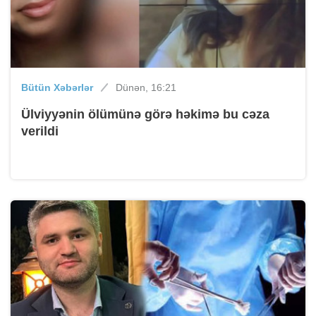
Bütün Xəbərlər
Dünən, 16:21
Ülviyyənin ölümünə görə həkimə bu cəza
verildi