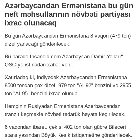
Azərbaycandan Ermənistana bu gün
neft məhsullarının növbəti partiyası
ixrac olunacaq
Bu gün Azərbaycandan Ermənistana 8 vaqon (479 ton)
dizel yanacağı göndəriləcək.
Bu barədə İnsanoid.com Azərbaycan Dəmir Yolları"
QSC-yə istinadən xəbər verir.
Xatırladaq ki, indiyədək Azərbaycandan Ermənistana
8500 tondan çox dizel, 979 ton "Aİ-92" benzini və 2955
ton "Aİ-95" benzini ixrac olunub.
Həmçinin Rusiyadan Ermənistana Azərbaycandan
tranzit keçməklə növbəti tədarük həyata keçiriləcək.
6 vaqondan ibarət, çəkisi 402 ton olan gübrə Biləcəri
stansiyasından Böyük Kəsik istiqamətinə göndəriləcək.