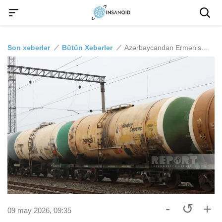
Son xəbərlər
Bütün Xəbərlər
Azərbaycandan Ermənistana bu gün neft məhsullarının növbəti partiyası ixrac olunacaq
-
↺
+
09 may 2026, 09:35