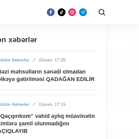
n xəbərlər
ütün Xəbərlər
Dünən, 17:35
Bəzi məhsulların sənədi olmadan
ölkəyə gətirilməsi QADAĞAN EDİLİR
ütün Xəbərlər
Dünən, 17:15
"Qaçqınkom" vahid aylıq müavinətin
kimlərə şamil olunmadığını
AÇIQLAYIB