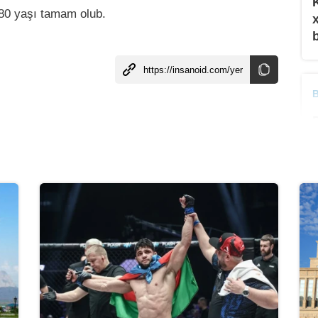
 80 yaşı tamam olub.
B
B
B