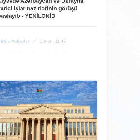
Kiyevdə Azərbaycan və Ukrayna
xarici işlər nazirlərinin görüşü
başlayıb - YENİLƏNİB
ütün Xəbərlər
Dünən, 11:45
Direktorların işə qəbulu üzrə
müsahibə mərhələsi başlayır
ütün Xəbərlər
Dünən, 10:59
Gürcüstana gedən vətəndaşlar
Bakıya qatarla qayıda bilmir - ADY-
dən AÇIQLAMA
ütün Xəbərlər
Dünən, 10:41