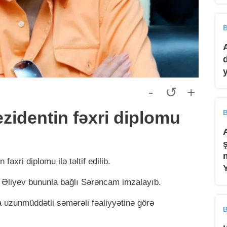
B
-
↺
+
zidentin fəxri diplomu
B
xri diplomu ilə təltif edilib.
 Əliyev bununla bağlı Sərəncam imzalayıb.
 uzunmüddətli səmərəli fəaliyyətinə görə
B