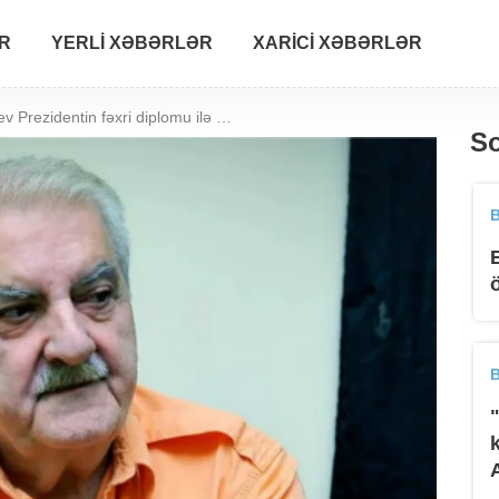
R
YERLI XƏBƏRLƏR
XARICI XƏBƏRLƏR
Ramiz Fətəliyev Prezidentin fəxri diplomu ilə təltif edilib
So
B
B