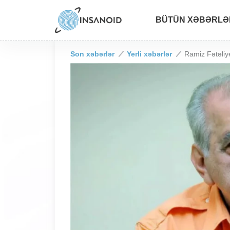
BÜTÜN XƏBƏRLƏ
Son xəbərlər
Yerli xəbərlər