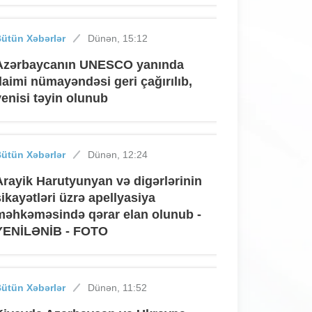
ütün Xəbərlər
Dünən, 15:12
Azərbaycanın UNESCO yanında
daimi nümayəndəsi geri çağırılıb,
yenisi təyin olunub
ütün Xəbərlər
Dünən, 12:24
Arayik Harutyunyan və digərlərinin
şikayətləri üzrə apellyasiya
məhkəməsində qərar elan olunub -
YENİLƏNİB - FOTO
ütün Xəbərlər
Dünən, 11:52