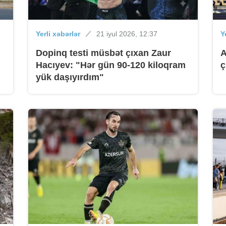
b
Yerli xəbərlər
21 iyul 2026, 12:37
Y
Dopinq testi müsbət çıxan Zaur
A
Hacıyev: "Hər gün 90-120 kiloqram
ç
B
yük daşıyırdım"
B
B